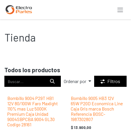
Ir al contenido
Tienda
Todos los productos
Ordenar por
Filtros
Bombillo 9004 P29T HB1
Bombillo 9005 HB3 12V
12V 80/100W Faro Maxlight
65W P20D Economica Line
110% mas Luz 5000K
Caja Gris marca Bosch
Premium Caja Unidad
Referencia BOSC-
9004SBPCBA 9004 GL30
1987302807
Codigo 28161
$
13.900,00