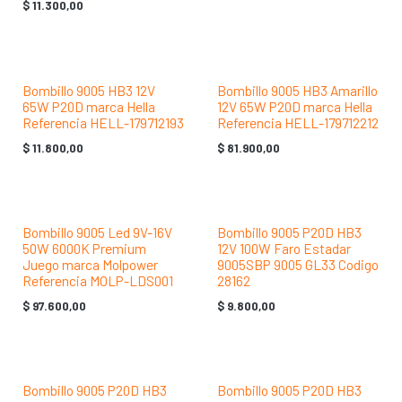
$
11.300,00
Bombillo 9005 HB3 12V
Bombillo 9005 HB3 Amarillo
65W P20D marca Hella
12V 65W P20D marca Hella
Referencia HELL-179712193
Referencia HELL-179712212
$
11.800,00
$
81.900,00
Bombillo 9005 Led 9V-16V
Bombillo 9005 P20D HB3
50W 6000K Premium
12V 100W Faro Estadar
Juego marca Molpower
9005SBP 9005 GL33 Codigo
Referencia MOLP-LDS001
28162
$
97.600,00
$
9.800,00
Bombillo 9005 P20D HB3
Bombillo 9005 P20D HB3