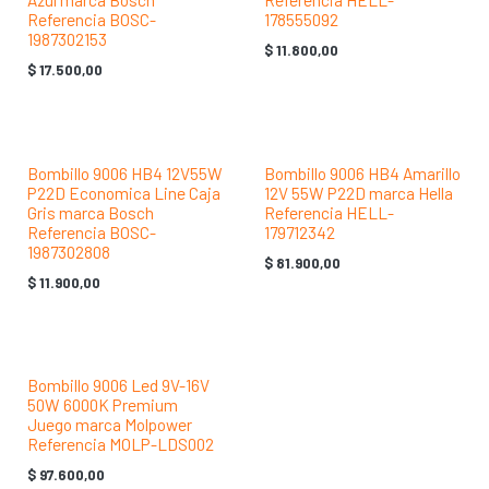
Azul marca Bosch
Referencia HELL-
Referencia BOSC-
178555092
1987302153
$
11.800,00
$
17.500,00
Bombillo 9006 HB4 12V55W
Bombillo 9006 HB4 Amarillo
P22D Economica Line Caja
12V 55W P22D marca Hella
Gris marca Bosch
Referencia HELL-
Referencia BOSC-
179712342
1987302808
$
81.900,00
$
11.900,00
Bombillo 9006 Led 9V-16V
50W 6000K Premium
Juego marca Molpower
Referencia MOLP-LDS002
$
97.600,00