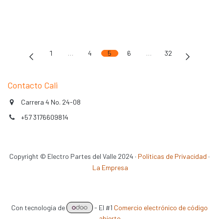
1
…
4
5
6
…
32
Contacto Cali
Carrera 4 No. 24-08
+​5​​7 3176609814
Copyright © Electro Partes del Valle 2024 ·
Políticas de Privacidad
·
La Empresa
Con tecnología de
- El #1
Comercio electrónico de código
abierto